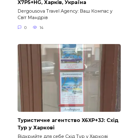
X7P5+HG, Харків, Україна
Dergousova Travel Agency: Ваш Компас у
Світ Мандрів
0
14
Туристичне агентство X6XP+3J: Схід
Тур у Харкові
Відкрийте для себе Схід Тур у Харкові