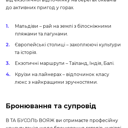
до активних пригод у горах.
Мальдіви
– рай на землі з білосніжними
пляжами та лагунами.
Європейські столиці
– захоплюючі культури
та історія.
Екзотичні маршрути
– Таїланд, Індія, Балі.
Круїзи на лайнерах
– відпочинок класу
люкс з найкращими зручностями.
Бронювання та супровід
В ТА БУСОЛЬ ВОЯЖ ви отримаєте професійну