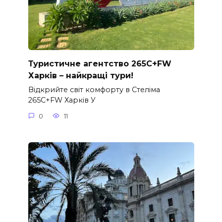
Туристичне агентство 265C+FW
Харків – найкращі тури!
Відкрийте світ комфорту в Стеліма
265C+FW Харків У
0
11