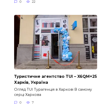
0
22
Туристичне агентство TUI – X6QM+25
Харків, Україна
Огляд TUI Турагенція в Харкові В самому
серці Харкова
0
7