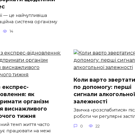
ес
ії — це найчутливіша
аційна система організму
14
Коли варто звертат
з експрес-
по допомогу: перші
новлення: як
сигнали алкогольно
тримати організм
залежності
ля виснажливого
Звичка «розслабитися» піс
очого тижня
роботи чи регулярні засті
сний темп життя часто
0
22
ує працювати на межі