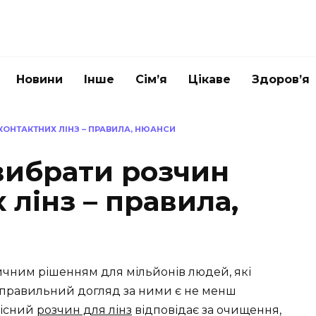
Новини
Інше
Сім’я
Цікаве
Здоров’я
КОНТАКТНИХ ЛІНЗ – ПРАВИЛА, НЮАНСИ
вибрати розчин
 лінз – правила,
тичним рішенням для мільйонів людей, які
е правильний догляд за ними є не менш
кісний
розчин для лінз
відповідає за очищення,