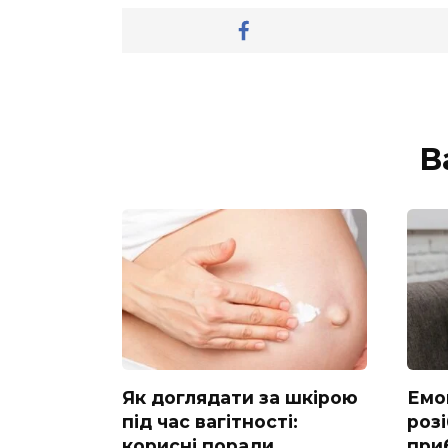
В
Як доглядати за шкірою
Емо
під час вагітності:
розі
корисні поради
при