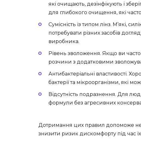
які очищають, дезінфікують і збер
для глибокого очищення, які час
Сумісність із типом лінз. М’які, си
потребувати різних засобів догля
виробника.
Рівень зволоження. Якщо ви часто 
розчини з додатковими зволожу
Антибактеріальні властивості. Х
бактерії та мікроорганізми, які мо
Відсутність подразнення. Для лю
формули без агресивних консерва
Дотримання цих правил допоможе не 
знизити ризик дискомфорту під час їх