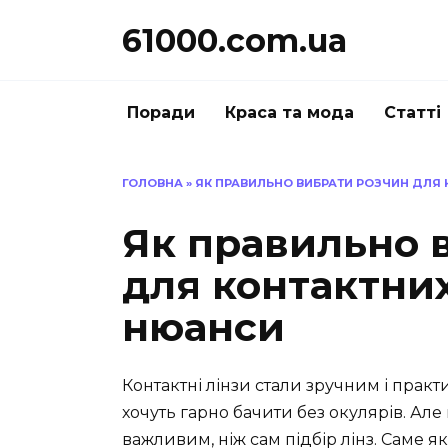
Перейти
61000.com.ua
до
вмісту
Поради
Краса та мода
Статті
ГОЛОВНА
»
ЯК ПРАВИЛЬНО ВИБРАТИ РОЗЧИН ДЛЯ 
Як правильно 
для контактних
нюанси
Контактні лінзи стали зручним і прак
хочуть гарно бачити без окулярів. Ал
важливим, ніж сам підбір лінз. Саме я