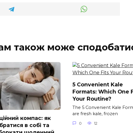
ам також може сподобати
5 Convenient Kale
Formats: Which One F
Your Routine?
The 5 Convenient Kale For
are fresh kale, frozen
ційний компас: як
0
12
братися в собі та
боркати щоденний