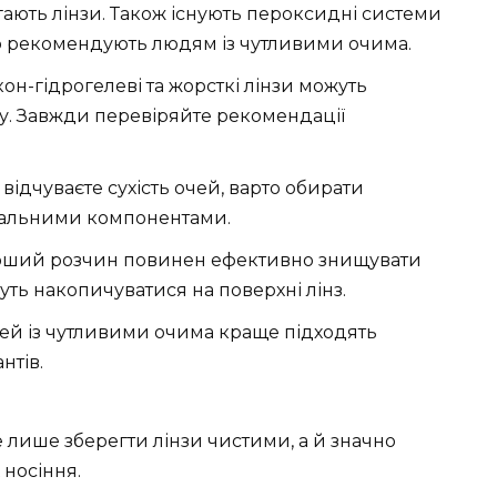
ігають лінзи. Також існують пероксидні системи
то рекомендують людям із чутливими очима.
лікон-гідрогелеві та жорсткі лінзи можуть
ду. Завжди перевіряйте рекомендації
відчуваєте сухість очей, варто обирати
вальними компонентами.
ороший розчин повинен ефективно знищувати
жуть накопичуватися на поверхні лінз.
дей із чутливими очима краще підходять
нтів.
лише зберегти лінзи чистими, а й значно
 носіння.