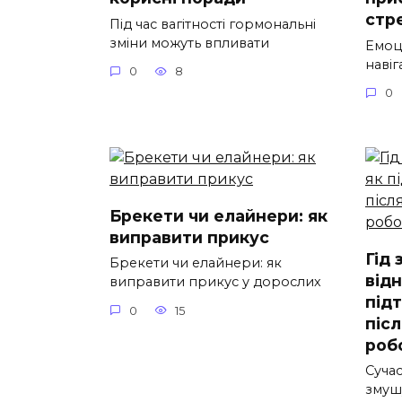
стр
Під час вагітності гормональні
зміни можуть впливати
Емоц
навіг
0
8
0
Брекети чи елайнери: як
виправити прикус
Гід 
Брекети чи елайнери: як
від
виправити прикус у дорослих
під
0
15
піс
роб
Суча
змуш