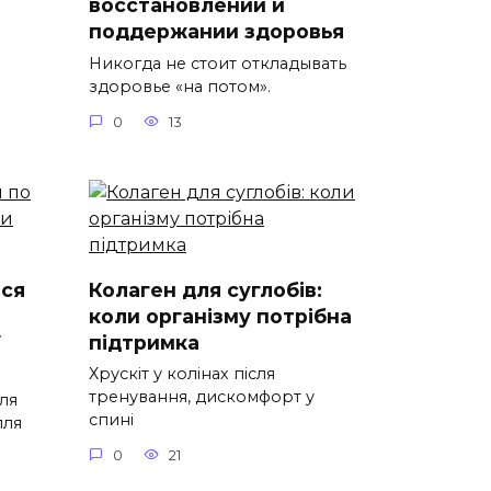
восстановлении и
поддержании здоровья
Никогда не стоит откладывать
здоровье «на потом».
0
13
ися
Колаген для суглобів:
коли організму потрібна
ї
підтримка
Хрускіт у колінах після
тренування, дискомфорт у
ля
спині
лля
0
21