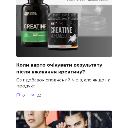
Коли варто очікувати результату
після вживання креатину?
Світ добавок сповнений міфів, але якщо і є
продукт
0
22