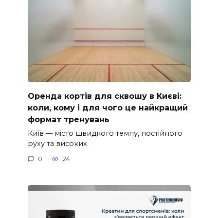
Оренда кортів для сквошу в Києві:
коли, кому і для чого це найкращий
формат тренувань
Київ — місто швидкого темпу, постійного
руху та високих
0
24