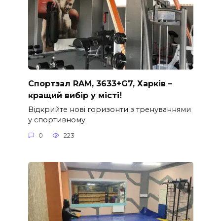
Спортзал RAM, 3633+G7, Харків –
кращий вибір у місті!
Відкрийте нові горизонти з тренуваннями
у спортивному
0
223