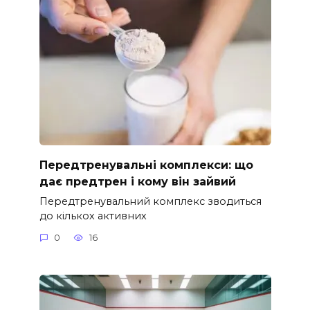
Передтренувальні комплекси: що
дає предтрен і кому він зайвий
Передтренувальний комплекс зводиться
до кількох активних
0
16