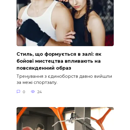
Стиль, що формується в залі: як
бойові мистецтва впливають на
повсякденний образ
Тренування з єдиноборств давно вийшли
за межі спортзалу.
0
24