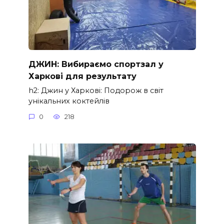
ДЖИН: Вибираємо спортзал у
Харкові для результату
h2: Джин у Харкові: Подорож в світ
унікальних коктейлів
0
218