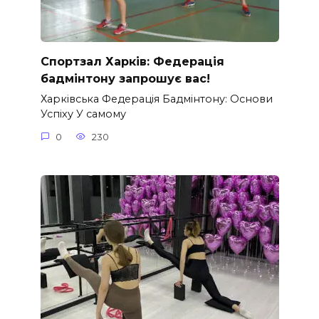
Спортзал Харків: Федерація
бадмінтону запрошує вас!
Харківська Федерація Бадмінтону: Основи
Успіху У самому
0
230