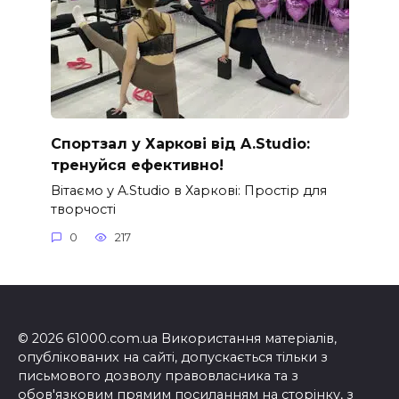
Спортзал у Харкові від A.Studio:
тренуйся ефективно!
Вітаємо у A.Studio в Харкові: Простір для
творчості
0
217
© 2026 61000.com.ua Використання матеріалів,
опублікованих на сайті, допускається тільки з
письмового дозволу правовласника та з
обов'язковим прямим посиланням на сторінку, з