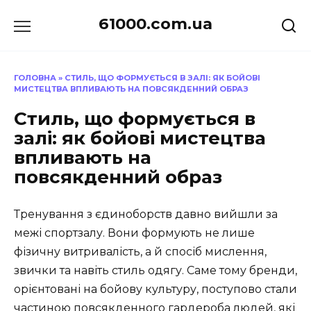
Перейти
61000.com.ua
до
вмісту
ГОЛОВНА
»
СТИЛЬ, ЩО ФОРМУЄТЬСЯ В ЗАЛІ: ЯК БОЙОВІ
МИСТЕЦТВА ВПЛИВАЮТЬ НА ПОВСЯКДЕННИЙ ОБРАЗ
Стиль, що формується в
залі: як бойові мистецтва
впливають на
повсякденний образ
Тренування з єдиноборств давно вийшли за
межі спортзалу. Вони формують не лише
фізичну витривалість, а й спосіб мислення,
звички та навіть стиль одягу. Саме тому бренди,
орієнтовані на бойову культуру, поступово стали
частиною повсякденного гардероба людей, які