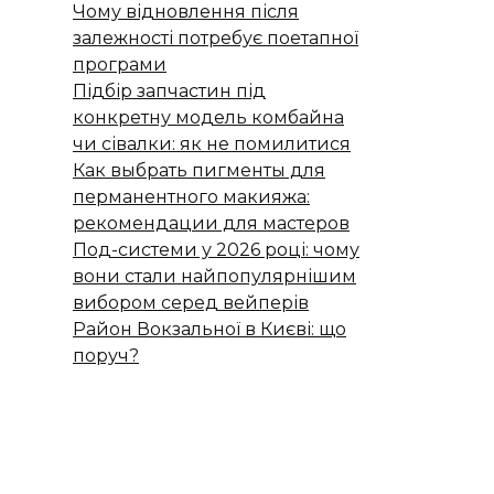
Чому відновлення після
залежності потребує поетапної
програми
Підбір запчастин під
конкретну модель комбайна
чи сівалки: як не помилитися
Как выбрать пигменты для
перманентного макияжа:
рекомендации для мастеров
Под-системи у 2026 році: чому
вони стали найпопулярнішим
вибором серед вейперів
Район Вокзальної в Києві: що
поруч?