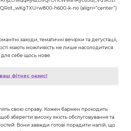
KhjZcfwqqRy6zL1vQrtJncWwshRyc85ui_Vu9iOzI
ot_wKgTXU=w800-h600-k-no (align=”center”)
анітні заходи, тематичні вечірки та дегустації,
ості мають можливість не лише насолодитися
для себе щось нове.
 ваш фітнес оазис!
блять свою справу. Кожен бармен проходить
щоб зберегти високу якість обслуговування та
остей. Вони завжди готові порадити напій, що