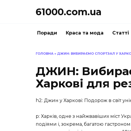
Перейти
61000.com.ua
до
вмісту
Поради
Краса та мода
Статті
ГОЛОВНА
»
ДЖИН: ВИБИРАЄМО СПОРТЗАЛ У ХАРКО
ДЖИН: Вибирає
Харкові для ре
h2: Джин у Харкові: Подорож в світ ун
p: Харків, одне з найжвавіших міст Ук
подіями і, зокрема, багатою гастрон