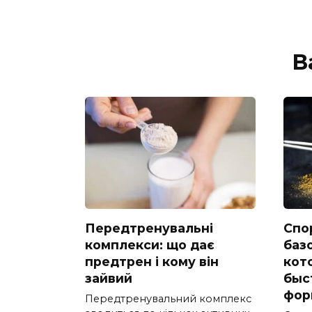
В
Передтренувальні
Спо
комплекси: що дає
баз
предтрен і кому він
кот
зайвий
быс
фор
Передтренувальний комплекс