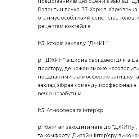
представників цієї сцени є заклад “
Валентинівська, 37, Харків, Харківська
отримує особливий сенс і стає голов
рецептам коктейлів.
h3: Історія закладу “ДЖИН”
p: “ДЖИН” відкрив свої двері для від
простору, де кожен зможе насолодит
поєднаними з атмосферою затишку та 
заклад зібрав команду професіоналів, я
вечір незабутнім.
h3: Атмосфера та інтер’єр
p: Коли ви заходитимете до “ДЖИНу”, 
та комфорту. Дизайн інтер’єру виконан