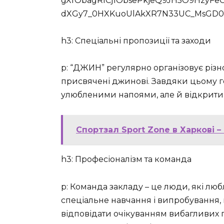
gXfObagRICj1ObsePkjeQ9JH5O9HzyFeC
dXGy7_0HXKuoUlAkXR7N33UC_MsGD0QR
h3: Спеціальні пропозиції та заходи
p: “ДЖИН” регулярно організовує різном
присвячені джинові. Завдяки цьому г
улюбленими напоями, але й відкрити 
Спортзал Sport Zone в Харкові –
h3: Професіоналізм та команда
p: Команда закладу – це люди, які лю
спеціальне навчання і випробування, 
відповідати очікуванням вибагливих г