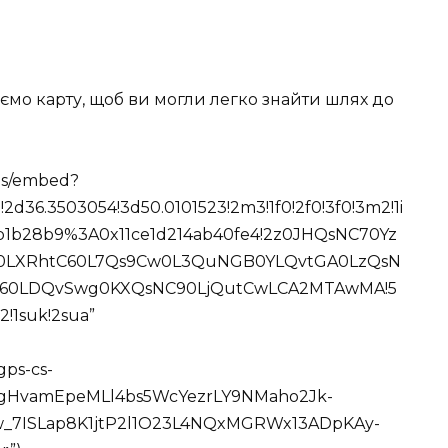
аємо карту, щоб ви могли легко знайти шлях до
ps/embed?
2d36.3503054!3d50.0101523!2m3!1f0!2f0!3f0!3m2!1i
633b1b28b9%3A0x11ce1d214ab40fe4!2z0JHQsNC70Yz
LXRhtC60L7Qs9Cw0L3QuNGB0YLQvtGA0LzQsN
tC60LDQvSwg0KXQsNC90LjQutCwLCA2MTAwMA!5
!1suk!2sua”
gps-cs-
gHvamEpeMLl4bs5WcYezrLY9NMaho2Jk-
w_7ISLap8K1jtP2l1O23L4NQxMGRWx13ADpKAy-