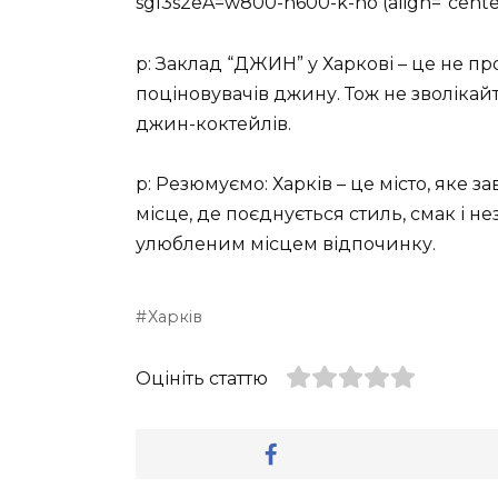
sgI3s2eA=w800-h600-k-no (align=”cente
p: Заклад “ДЖИН” у Харкові – це не про
поціновувачів джину. Тож не зволікайт
джин-коктейлів.
p: Резюмуємо: Харків – це місто, яке 
місце, де поєднується стиль, смак і 
улюбленим місцем відпочинку.
Харків
Оцініть статтю