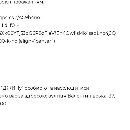
рою і побажанням.
/gps-cs-s/AC9h4no-
Ld_f0_-
SXk00YTj5JqG6R8zTieVfEh4OwIlsMk4sabLno4jJQ
-no (align=”center”)
у “ДЖИНу” особисто та насолодитися
 вас за адресою: вулиця Валентинівська, 37,
000.