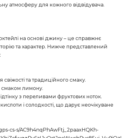
ьну атмосферу для кожного відвідувача.
октейлі на основі джину – це справжнє
сторію та характер. Нижче представлений
:
я свіжості та традиційного смаку.
 зі смаком лимону.
 відтінку з переливами фруктових ноток.
 кислоти і солодкості, що дарує неочікуване
om/gps-cs-s/AC9h4nqPhAwFtj_2paaxHQKh-