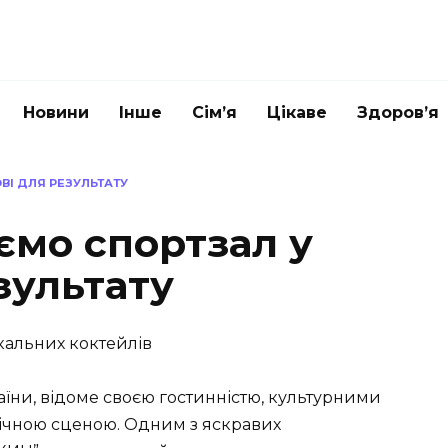
Новини
Інше
Сім’я
Цікаве
Здоров’я
ВІ ДЛЯ РЕЗУЛЬТАТУ
мо спортзал у
зультату
ікальних коктейлів
раїни, відоме своєю гостинністю, культурними
омічною сценою. Одним з яскравих