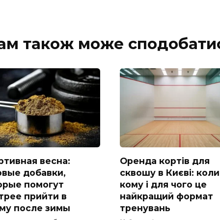
ам також може сподобати
ртивная весна:
Оренда кортів для
овые добавки,
сквошу в Києві: коли
орые помогут
кому і для чого це
трее прийти в
найкращий формат
му после зимы
тренувань