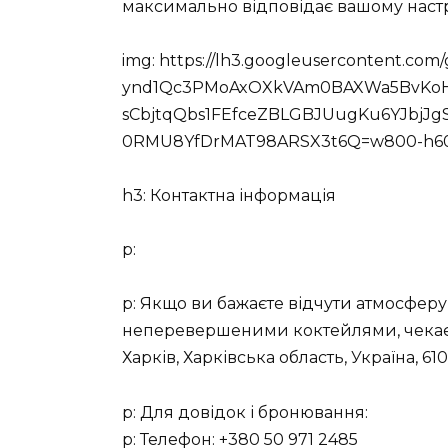
максимально відповідає вашому наст
img: https://lh3.googleusercontent.com
ynd1Qc3PMoAxOXkVAm0BAXWa5BvKoH
sCbjtqQbs1FEfceZBLGBJUugKu6YJbjJg
0RMU8YfDrMAT98ARSX3t6Q=w800-h600-k
h3: Контактна інформація
p:
p: Якщо ви бажаєте відчути атмосфер
неперевершеними коктейлями, чекаємо
Харків, Харківська область, Україна, 61
p: Для довідок і бронювання:
p: Телефон: +380 50 971 2485