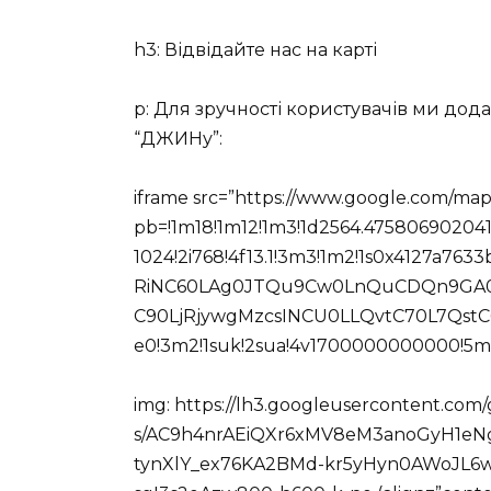
h3: Відвідайте нас на карті
p: Для зручності користувачів ми дод
“ДЖИНу”:
iframe src=”https://www.google.com/ma
pb=!1m18!1m12!1m3!1d2564.475806902041!
1024!2i768!4f13.1!3m3!1m2!1s0x4127a7
RiNC60LAg0JTQu9Cw0LnQuCDQn9GA0
C90LjRjywgMzcsINCU0LLQvtC70L7Qs
e0!3m2!1suk!2sua!4v1700000000000!5m2
img: https://lh3.googleusercontent.com/
s/AC9h4nrAEiQXr6xMV8eM3anoGyH1eN
tynXlY_ex76KA2BMd-kr5yHyn0AWoJL6