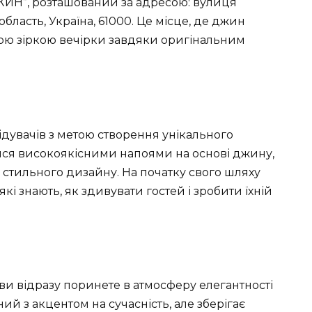
ДЖИН”, розташований за адресою: вулиця
 область, Україна, 61000. Це місце, де джин
ною зіркою вечірки завдяки оригінальним
відувачів з метою створення унікального
ися високоякісними напоями на основі джину,
стильного дизайну. На початку свого шляху
кі знають, як здивувати гостей і зробити їхній
ви відразу поринете в атмосферу елегантності
ий з акцентом на сучасність, але зберігає