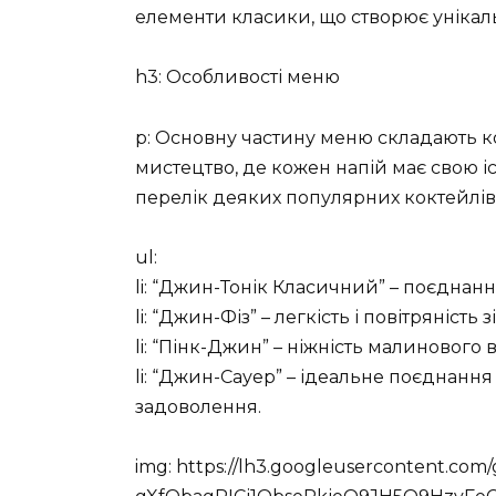
елементи класики, що створює унікал
h3: Особливості меню
p: Основну частину меню складають к
мистецтво, де кожен напій має свою і
перелік деяких популярних коктейлів
ul:
li: “Джин-Тонік Класичний” – поєднанн
li: “Джин-Фіз” – легкість і повітряність
li: “Пінк-Джин” – ніжність малинового
li: “Джин-Сауер” – ідеальне поєднання
задоволення.
img: https://lh3.googleusercontent.c