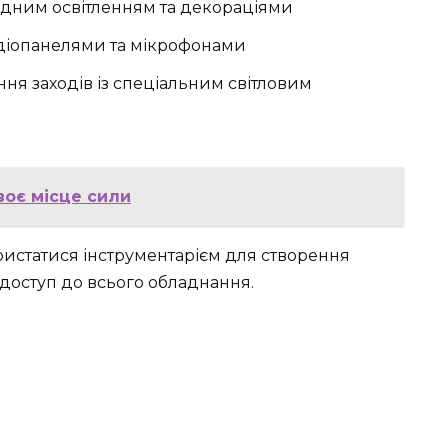
хідним освітленням та декораціями
удіопанелями та мікрофонами
я заходів із спеціальним світловим
воє місце сили
ристатися інструментарієм для створення
доступ до всього обладнання.