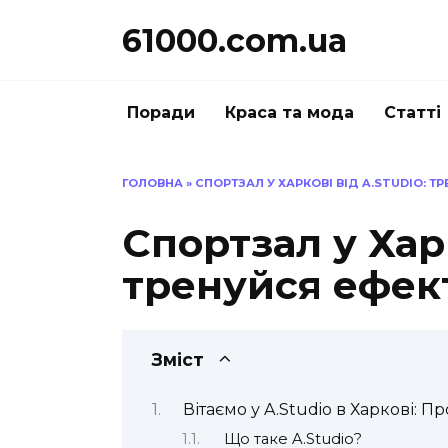
Перейти
61000.com.ua
до
вмісту
Поради
Краса та мода
Статті
ГОЛОВНА
»
СПОРТЗАЛ У ХАРКОВІ ВІД A.STUDIO: Т
Спортзал у Харк
тренуйся ефек
Зміст
Вітаємо у A.Studio в Харкові: П
Що таке A.Studio?