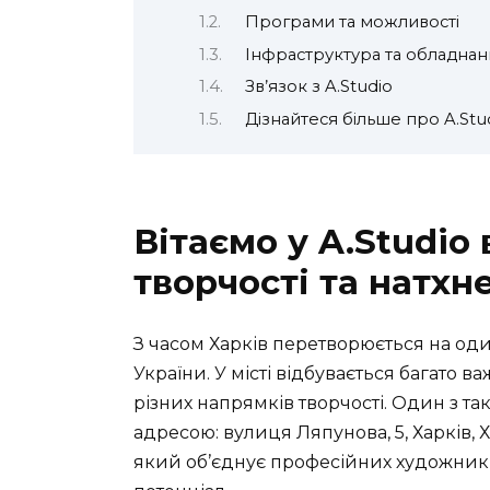
Програми та можливості
Інфраструктура та обладнан
Зв’язок з A.Studio
Дізнайтеся більше про A.Stu
Вітаємо у A.Studio 
творчості та натхн
З часом Харків перетворюється на один
України. У місті відбувається багато 
різних напрямків творчості. Один з та
адресою: вулиця Ляпунова, 5, Харків, Ха
який об’єднує професійних художників,