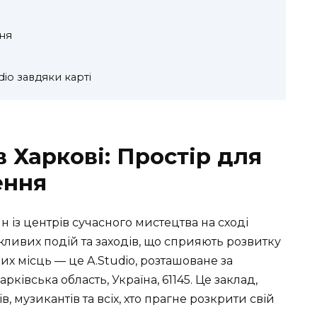
ня
dio завдяки карті
в Харкові: Простір для
ення
 із центрів сучасного мистецтва на сході
важливих подій та заходів, що сприяють розвитку
ких місць — це A.Studio, розташоване за
рківська область, Україна, 61145. Це заклад,
 музикантів та всіх, хто прагне розкрити свій