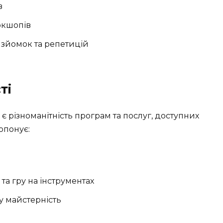
в
ркшопів
зйомок та репетицій
ті
є різноманітність програм та послуг, доступних
опонує:
та гру на інструментах
у майстерність