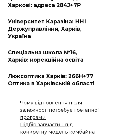
Харкові: адреса 284J+7P
Університет Каразіна: ННІ
Держуправління, Харків,
Україна
Спеціальна школа №16,
Харків: корекційна освіта
Люксоптика Харків: 266H+77
Оптика в Харківській області
Чому відновлення після
залежності потребує поетапної
програми
Підбір запчастин під
конкретну модель комбайна