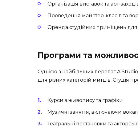
Організація виставок та арт-заході
Проведення майстер-класів та во
Оренда студійних приміщень для 
Програми та можливос
Однією з найбільших переваг A.Studio 
для різних категорій митців. Студія пр
Курси з живопису та графіки
Музичні заняття, включаючи вокал 
Театральні постановки та акторськ