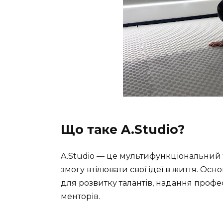
Що таке A.Studio?
A.Studio — це мультифункціональний т
змогу втілювати свої ідеї в життя. Ос
для розвитку талантів, надання проф
менторів.